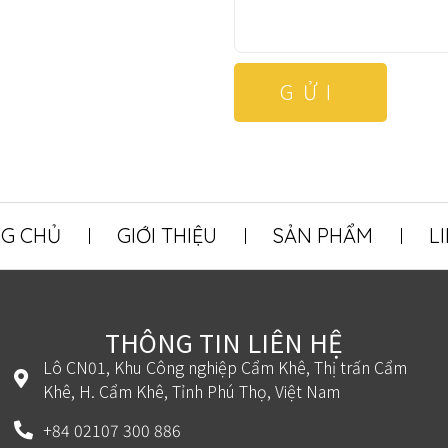
GỬI
G CHỦ
GIỚI THIỆU
SẢN PHẨM
L
THÔNG TIN LIÊN HỆ
Lô CN01, Khu Công nghiệp Cẩm Khê, Thị trấn Cẩm
Khê, H. Cẩm Khê, Tỉnh Phú Thọ, Việt Nam
+84 02107 300 886